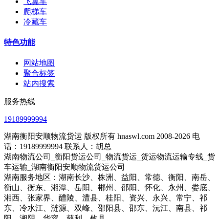
飞翼车
爬梯车
冷藏车
特色功能
网站地图
聚合标签
站内搜索
服务热线
19189999994
湖南衡阳安顺物流货运 版权所有 hnaswl.com 2008-2026 电
话：19189999994 联系人：胡总
湖南物流公司_衡阳货运公司_物流货运_货运物流运输专线_货
车运输_湖南衡阳安顺物流货运公司
湖南服务地区：湖南长沙、株洲、益阳、常德、衡阳、南岳、
衡山、衡东、湘潭、岳阳、郴州、邵阳、怀化、永州、娄底、
湘西、张家界、醴陵、澧县、桂阳、资兴、永兴、常宁、祁
东、冷水江、涟源、双峰、邵阳县、邵东、沅江、南县、祁
阳、湘阴、华容、慈利、攸县